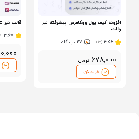
افزونه کیف پول ووکامرس پیشرفته نیر
قالب نیر ش
والت
3.67
(7)
4.56
27 ديدگاه
(16)
30,000
678,000
تومان
خرید کن