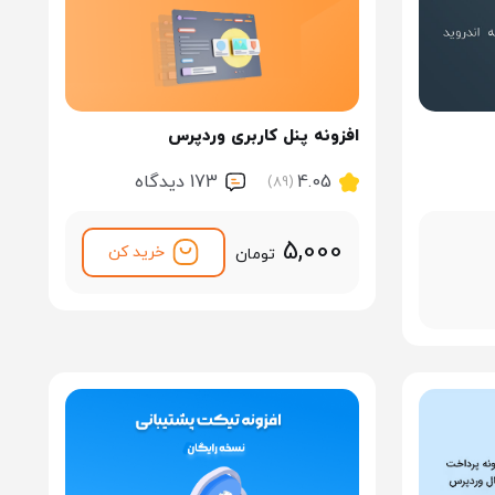
افزونه پنل کاربری وردپرس
4.05
173 ديدگاه
(89)
5,000
خرید کن
تومان