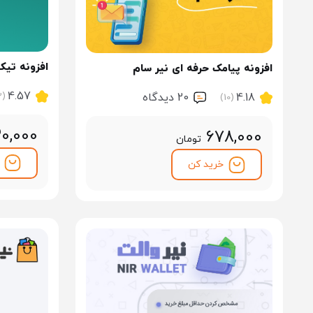
افزونه تی
افزونه پیامک حرفه ای نیر سام
4.57
(23)
4.18
20 ديدگاه
(10)
30,000
678,000
تومان
خرید کن