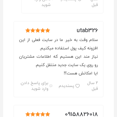
قبل
شوید
utab326
امتیاز
5
از
سلام وقت به خیر. ما در سایت فعلی از این
5
افزونه کیف پول استفاده میکنیم.
نیاز مند این هستیم که اطلاعات مشتریان
رو روی یک سایت جدید منتقل کنیم.
ایا امکانش هست؟!
2 سال
برای پاسخ دادن
پسندیدم
قبل
وارد شوید
09158826018