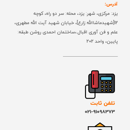
آدرس:
یزد: مرکزی، شهر: یزد، محله: سر دو راه، کوچه
12[شهیدماشاالله زارع]، خیابان شهید آیت الله مطهری،
علم و فن آوری اقبال.،ساختمان احمدی روشن طبقه:
پایین، واحد 202
تلفن ثابت
021-91098373