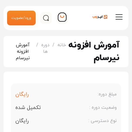
ورود/عضویت
آمورش افزونه
خانه
/
دوره
/
آمورش
ها
افزونه
نیرسام
نیرسام
رایگان
مبلغ دوره:
تکمیل شده
وضعیت دوره :
رایگان
نوع دسترسی :