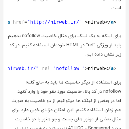
است.
<
a
href
=
"
http://nirweb.ir/
"
>nirweb</
a
>
برای اینکه به یک لینک برای مثال خاصیت nofollow بدهیم
باید از ویژگی “rel” در HTML خودمان استفاده کنیم. در کد
زیر نشان داده ایم.
://nirweb.ir/
"
rel
=
"nofollow "
>nirweb</
a
>
برای استفاده از دیگر خاصیت ها باید به جای کلمه
nofollow در کد بالا، خاصیت مورد نظر خود را وارد کنید.
اما در بعضی از لینک ها میتوانیم از دو خاصیت به صورت
هم زمان استفاده کنیم. این امکان مزایای خوبی دارد برای
مثال بعضی از موتور های جست و جو هنوز با دو خاصیت
جدید Sponsored و UGC آشنا نیستند به همین دلیل در